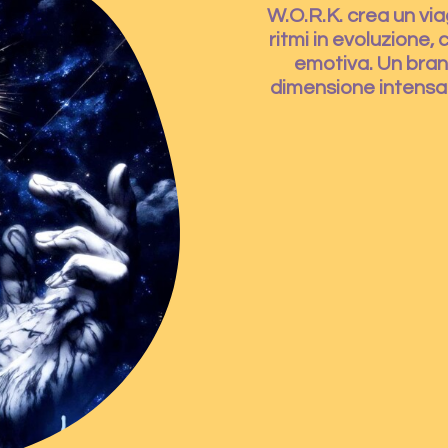
W.O.R.K.
crea un via
ritmi in evoluzione,
emotiva. Un brano
dimensione intensa 