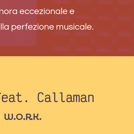
nora eccezionale e
alla perfezione musicale.
feat. Callaman
W.O.R.K.